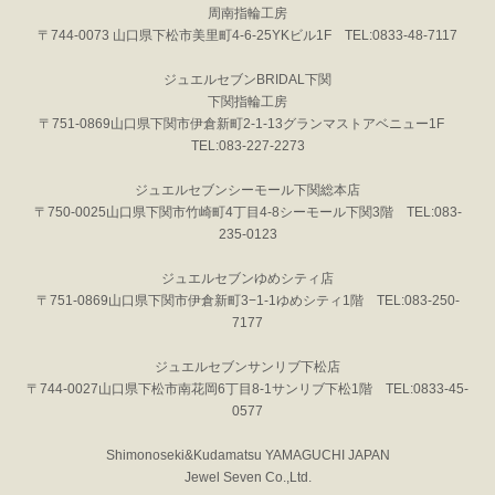
周南指輪工房
〒744-0073 山口県下松市美里町4-6-25YKビル1F TEL:0833-48-7117
ジュエルセブンBRIDAL下関
下関指輪工房
〒751-0869山口県下関市伊倉新町2-1-13グランマストアベニュー1F
TEL:083-227-2273
ジュエルセブンシーモール下関総本店
〒750-0025山口県下関市竹崎町4丁目4-8シーモール下関3階 TEL:083-
235-0123
ジュエルセブンゆめシティ店
〒751-0869山口県下関市伊倉新町3−1-1ゆめシティ1階 TEL:083-250-
7177
ジュエルセブンサンリブ下松店
〒744-0027山口県下松市南花岡6丁目8-1サンリブ下松1階 TEL:0833-45-
0577
Shimonoseki&Kudamatsu YAMAGUCHI JAPAN
Jewel Seven Co.,Ltd.