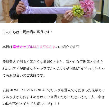
こんにちは！周南店の高月です＊
本日は
幸せカップル
Mさま♡Cさま
のご紹介です♡
美肌美人で明るく気さくな新婦Cさまと、穏やかな雰囲気と鍛えら
れたボディが絶妙なギャップでかっこいい新郎Mさま˚✧₊⁎⁺˳✧༚とっ
てもお似合いのご夫婦です。
以前 JEWEL SEVEN BRIDAL でリングを選んでくださった先輩カッ
プルさまからおすすめされてご来店くださったというお二人。幸せ
の輪が広がってとても嬉しいです！！