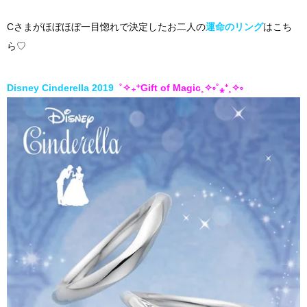
Cさまがほぼほぼ一目惚れで決定したお二人の
運命のリング
はこち
ら♡
Disney Cinderella 2019
˚✧₊⁺Gift of Magic˳✧༚˚⁎⁺˳✧༚