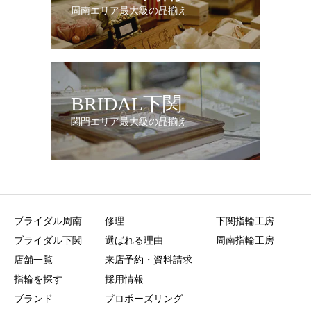
周南エリア最大級の品揃え
BRIDAL下関
関門エリア最大級の品揃え
ブライダル周南
修理
下関指輪工房
ブライダル下関
選ばれる理由
周南指輪工房
店舗一覧
来店予約・資料請求
指輪を探す
採用情報
ブランド
プロポーズリング