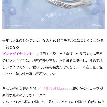
毎年大人気のシンデレラ、なんと2019年モデルにはコレクション史
上初となる
ピンクダイヤモンド
を採用！「愛」と「幸福」の宝石である天然
のピンクダイヤは、地球の長い営みから奇跡的に誕生した極めて珍
しいダイヤモンド。愛らしい色の魅力だけでなく、年々産出量が減
っている希少性の高い宝石なんです。
そんな特別な輝きを宿した
「Gift of
Magic」
は緩やかなウェーブが
綺麗な魔法のようなリング＊
すらりとしたC様のお指にも、男らしいMさまのお指にも自然に似合