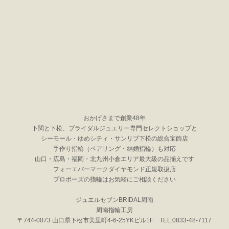
おかげさまで創業48年
下関と下松、ブライダルジュエリー専門セレクトショップと
シーモール・ゆめシティ・サンリブ下松の総合宝飾店
手作り指輪（ペアリング・結婚指輪）も対応
山口・広島・福岡・北九州小倉エリア最大級の品揃えです
フォーエバーマークダイヤモンド正規取扱店
プロポーズの指輪はお気軽にご相談ください
ジュエルセブンBRIDAL周南
周南指輪工房
〒744-0073 山口県下松市美里町4-6-25YKビル1F TEL:0833-48-7117