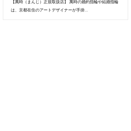
【萬時（まんじ）正規取扱店】 萬時の婚約指輪や結婚指輪
は、京都在住のアートデザイナーが手掛...
BRIDAL周南
周南エリア最大級の品揃え