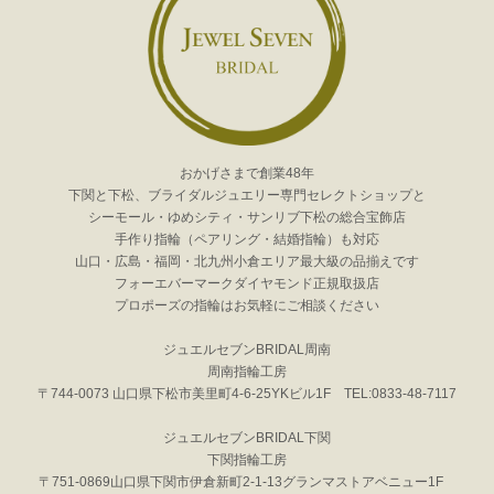
おかげさまで創業48年
下関と下松、ブライダルジュエリー専門セレクトショップと
シーモール・ゆめシティ・サンリブ下松の総合宝飾店
手作り指輪（ペアリング・結婚指輪）も対応
山口・広島・福岡・北九州小倉エリア最大級の品揃えです
フォーエバーマークダイヤモンド正規取扱店
プロポーズの指輪はお気軽にご相談ください
ジュエルセブンBRIDAL周南
周南指輪工房
〒744-0073 山口県下松市美里町4-6-25YKビル1F TEL:0833-48-7117
ジュエルセブンBRIDAL下関
下関指輪工房
〒751-0869山口県下関市伊倉新町2-1-13グランマストアベニュー1F