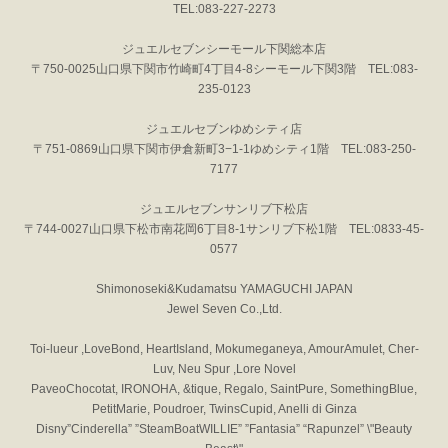
TEL:083-227-2273
ジュエルセブンシーモール下関総本店
〒750-0025山口県下関市竹崎町4丁目4-8シーモール下関3階 TEL:083-
235-0123
ジュエルセブンゆめシティ店
〒751-0869山口県下関市伊倉新町3−1-1ゆめシティ1階 TEL:083-250-
7177
ジュエルセブンサンリブ下松店
〒744-0027山口県下松市南花岡6丁目8-1サンリブ下松1階 TEL:0833-45-
0577
Shimonoseki&Kudamatsu YAMAGUCHI JAPAN
Jewel Seven Co.,Ltd.
Toi-lueur ,LoveBond, HeartIsland, Mokumeganeya, AmourAmulet, Cher-
Luv, Neu Spur ,Lore Novel
PaveoChocotat, IRONOHA, &tique, Regalo, SaintPure, SomethingBlue,
PetitMarie, Poudroer, TwinsCupid, Anelli di Ginza
Disny”Cinderella” ”SteamBoatWILLIE” ”Fantasia” “Rapunzel” \"Beauty