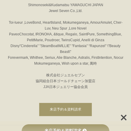
Shimonoseki&Kudamatsu YAMAGUCHI JAPAN
Jewel Seven Co.,Ltd.
Toi-lueur ,LoveBond, HeartIsland, Mokumeganeya, AmourAmulet, Cher-
Luv, Neu Spur ,Lore Novel
PaveoChocotat, IRONOHA, &tique, Regalo, SaintPure, SomethingBlue,
PetitMarie, Poudroer, TwinsCupid, Anelli di Ginza
Disny”Cinderella” ”SteamBoatWILLIE” ”Fantasia” “Rapunzel” \"Beauty
Beast\"
Forevermark, Whithee, Seriux, Alie Blanche, Astralis, FirstIntention, Nocur
Mokumeganeya, Wish upon a star, 萬時
株式会社ジュエルセブン
協同組合日本ゴールドチェーン加盟店
JJA日本ジュエリー協会会員
来店予約＆資料請求
来店予約＆資料請求