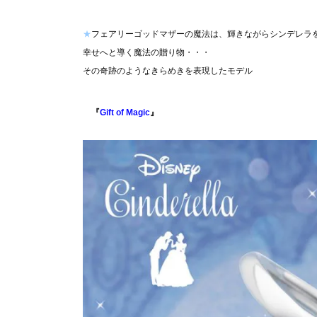
★
フェアリーゴッドマザーの魔法は、輝きながらシンデレラ
幸せへと導く魔法の贈り物・・・
その奇跡のようなきらめきを表現したモデル
『
Gift of Magic
』