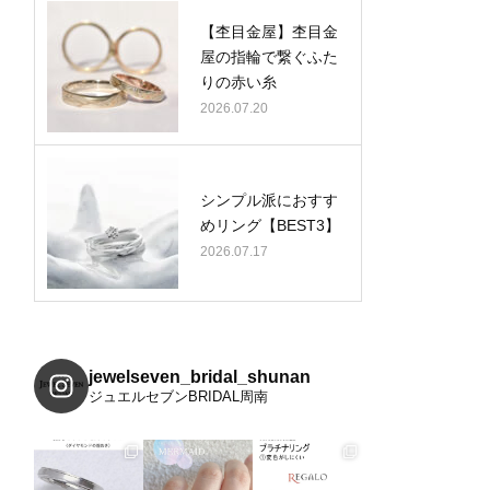
【杢目金屋】杢目金
屋の指輪で繋ぐふた
りの赤い糸
2026.07.20
シンプル派におすす
めリング【BEST3】
2026.07.17
jewelseven_bridal_shunan
ジュエルセブンBRIDAL周南