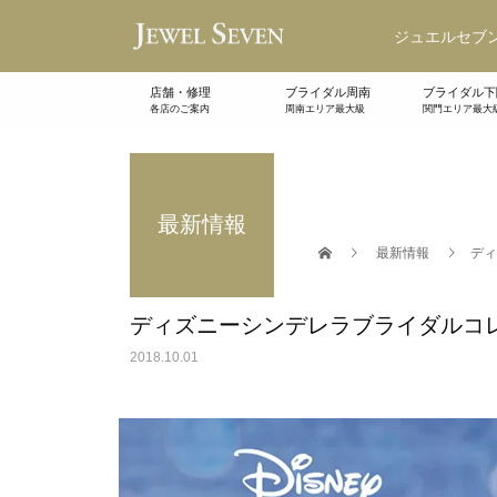
ジュエルセブン
店舗・修理
ブライダル周南
ブライダル下
各店のご案内
周南エリア最大級
関門エリア最大
最新情報
最新情報
ディ
ディズニーシンデレラブライダルコレ
2018.10.01