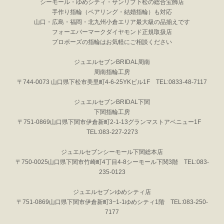
シーモール・ゆめシティ・サンリブ下松の総合宝飾店
手作り指輪（ペアリング・結婚指輪）も対応
山口・広島・福岡・北九州小倉エリア最大級の品揃えです
フォーエバーマークダイヤモンド正規取扱店
プロポーズの指輪はお気軽にご相談ください
ジュエルセブンBRIDAL周南
周南指輪工房
〒744-0073 山口県下松市美里町4-6-25YKビル1F TEL:0833-48-7117
ジュエルセブンBRIDAL下関
下関指輪工房
〒751-0869山口県下関市伊倉新町2-1-13グランマストアベニュー1F
TEL:083-227-2273
ジュエルセブンシーモール下関総本店
〒750-0025山口県下関市竹崎町4丁目4-8シーモール下関3階 TEL:083-
235-0123
ジュエルセブンゆめシティ店
〒751-0869山口県下関市伊倉新町3−1-1ゆめシティ1階 TEL:083-250-
7177