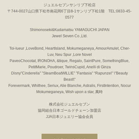
ジュエルセブンサンリブ下松店
〒744-0027山口県下松市南花岡6丁目8-1サンリブ下松1階 TEL:0833-45-
0577
Shimonoseki&Kudamatsu YAMAGUCHI JAPAN
Jewel Seven Co.,Ltd.
Toi-lueur ,LoveBond, HeartIsland, Mokumeganeya, AmourAmulet, Cher-
Luv, Neu Spur ,Lore Novel
PaveoChocotat, IRONOHA, &tique, Regalo, SaintPure, SomethingBlue,
PetitMarie, Poudroer, TwinsCupid, Anelli di Ginza
Disny”Cinderella” ”SteamBoatWILLIE” ”Fantasia” “Rapunzel” \"Beauty
Beast\"
Forevermark, Whithee, Seriux, Alie Blanche, Astralis, FirstIntention, Nocur
Mokumeganeya, Wish upon a star, 萬時
株式会社ジュエルセブン
協同組合日本ゴールドチェーン加盟店
JJA日本ジュエリー協会会員