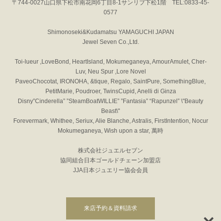
〒744-0027山口県下松市南花岡6丁目8-1サンリブ下松1階 TEL:0833-45-
0577
Shimonoseki&Kudamatsu YAMAGUCHI JAPAN
Jewel Seven Co.,Ltd.
Toi-lueur ,LoveBond, HeartIsland, Mokumeganeya, AmourAmulet, Cher-
Luv, Neu Spur ,Lore Novel
PaveoChocotat, IRONOHA, &tique, Regalo, SaintPure, SomethingBlue,
PetitMarie, Poudroer, TwinsCupid, Anelli di Ginza
Disny”Cinderella” ”SteamBoatWILLIE” ”Fantasia” “Rapunzel” \"Beauty
Beast\"
Forevermark, Whithee, Seriux, Alie Blanche, Astralis, FirstIntention, Nocur
Mokumeganeya, Wish upon a star, 萬時
株式会社ジュエルセブン
協同組合日本ゴールドチェーン加盟店
JJA日本ジュエリー協会会員
来店予約＆資料請求