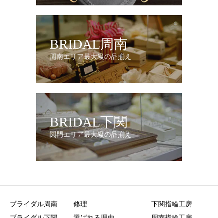
BRIDAL周南
周南エリア最大級の品揃え
BRIDAL下関
関門エリア最大級の品揃え
ブライダル周南
修理
下関指輪工房
ブライダル下関
選ばれる理由
周南指輪工房