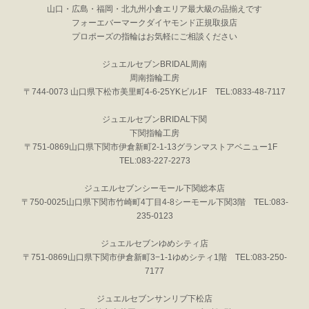
山口・広島・福岡・北九州小倉エリア最大級の品揃えです
フォーエバーマークダイヤモンド正規取扱店
プロポーズの指輪はお気軽にご相談ください
ジュエルセブンBRIDAL周南
周南指輪工房
〒744-0073 山口県下松市美里町4-6-25YKビル1F TEL:0833-48-7117
ジュエルセブンBRIDAL下関
下関指輪工房
〒751-0869山口県下関市伊倉新町2-1-13グランマストアベニュー1F
TEL:083-227-2273
ジュエルセブンシーモール下関総本店
〒750-0025山口県下関市竹崎町4丁目4-8シーモール下関3階 TEL:083-
235-0123
ジュエルセブンゆめシティ店
〒751-0869山口県下関市伊倉新町3−1-1ゆめシティ1階 TEL:083-250-
7177
ジュエルセブンサンリブ下松店