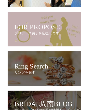
FOR PROPOSE
プロポーズ男子を応援します
Ring Search
リングを探す
BRIDAL周南BLOG