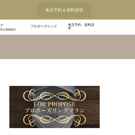
来店予約＆資料請求
来店予約・資料請
グ
プロポーズリング
求
WS/お客様紹介