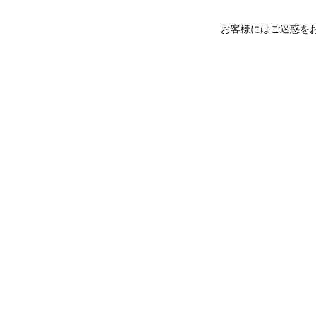
お客様にはご迷惑を