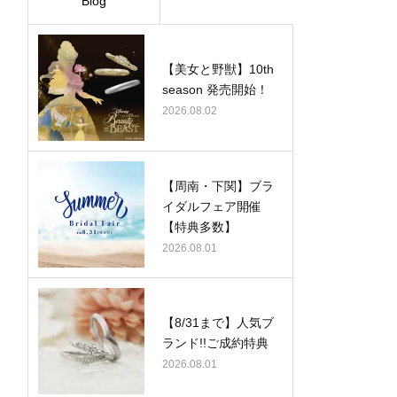
Blog
【美女と野獣】10th
season 発売開始！
2026.08.02
【周南・下関】ブラ
イダルフェア開催
【特典多数】
2026.08.01
【8/31まで】人気ブ
ランド!!ご成約特典
2026.08.01