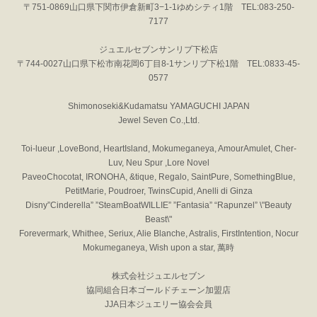
〒751-0869山口県下関市伊倉新町3−1-1ゆめシティ1階 TEL:083-250-
7177
ジュエルセブンサンリブ下松店
〒744-0027山口県下松市南花岡6丁目8-1サンリブ下松1階 TEL:0833-45-
0577
Shimonoseki&Kudamatsu YAMAGUCHI JAPAN
Jewel Seven Co.,Ltd.
Toi-lueur ,LoveBond, HeartIsland, Mokumeganeya, AmourAmulet, Cher-
Luv, Neu Spur ,Lore Novel
PaveoChocotat, IRONOHA, &tique, Regalo, SaintPure, SomethingBlue,
PetitMarie, Poudroer, TwinsCupid, Anelli di Ginza
Disny”Cinderella” ”SteamBoatWILLIE” ”Fantasia” “Rapunzel” \"Beauty
Beast\"
Forevermark, Whithee, Seriux, Alie Blanche, Astralis, FirstIntention, Nocur
Mokumeganeya, Wish upon a star, 萬時
株式会社ジュエルセブン
協同組合日本ゴールドチェーン加盟店
JJA日本ジュエリー協会会員