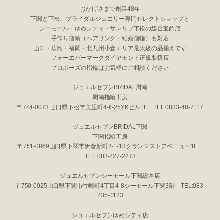
おかげさまで創業48年
下関と下松、ブライダルジュエリー専門セレクトショップと
シーモール・ゆめシティ・サンリブ下松の総合宝飾店
手作り指輪（ペアリング・結婚指輪）も対応
山口・広島・福岡・北九州小倉エリア最大級の品揃えです
フォーエバーマークダイヤモンド正規取扱店
プロポーズの指輪はお気軽にご相談ください
ジュエルセブンBRIDAL周南
周南指輪工房
〒744-0073 山口県下松市美里町4-6-25YKビル1F TEL:0833-48-7117
ジュエルセブンBRIDAL下関
下関指輪工房
〒751-0869山口県下関市伊倉新町2-1-13グランマストアベニュー1F
TEL:083-227-2273
ジュエルセブンシーモール下関総本店
〒750-0025山口県下関市竹崎町4丁目4-8シーモール下関3階 TEL:083-
235-0123
ジュエルセブンゆめシティ店