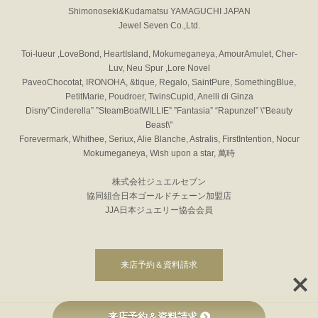
Shimonoseki&Kudamatsu YAMAGUCHI JAPAN
Jewel Seven Co.,Ltd.
Toi-lueur ,LoveBond, HeartIsland, Mokumeganeya, AmourAmulet, Cher-
Luv, Neu Spur ,Lore Novel
PaveoChocotat, IRONOHA, &tique, Regalo, SaintPure, SomethingBlue,
PetitMarie, Poudroer, TwinsCupid, Anelli di Ginza
Disny”Cinderella” ”SteamBoatWILLIE” ”Fantasia” “Rapunzel” \"Beauty
Beast\"
Forevermark, Whithee, Seriux, Alie Blanche, Astralis, FirstIntention, Nocur
Mokumeganeya, Wish upon a star, 萬時
株式会社ジュエルセブン
協同組合日本ゴールドチェーン加盟店
JJA日本ジュエリー協会会員
来店予約＆資料請求
来店予約＆資料請求