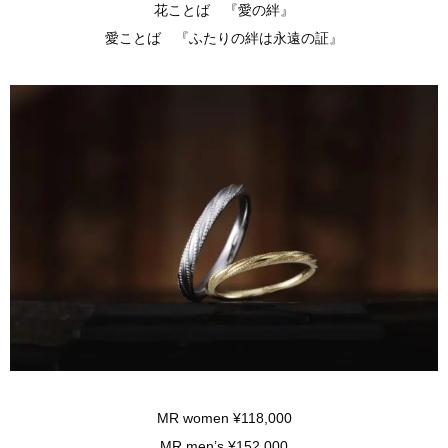
花ことば 『愛の絆』
愛ことば 『ふたりの絆は永遠の証』
MR women ¥118,000
MR men’s ¥152,000