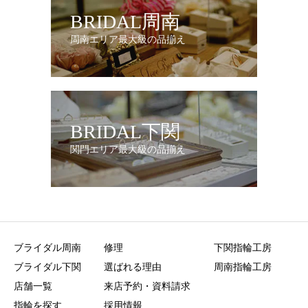
BRIDAL周南
周南エリア最大級の品揃え
BRIDAL下関
関門エリア最大級の品揃え
ブライダル周南
修理
下関指輪工房
ブライダル下関
選ばれる理由
周南指輪工房
店舗一覧
来店予約・資料請求
指輪を探す
採用情報