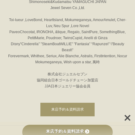
Shimonoseki&Kudamatsu YAMAGUCHI JAPAN
Jewel Seven Co.,Ltd.
Toi-lueur ,LoveBond, HeartIsland, Mokumeganeya, AmourAmulet, Cher-
Luv, Neu Spur ,Lore Novel
PaveoChocotat, IRONOHA, &tique, Regalo, SaintPure, SomethingBlue,
PetitMarie, Poudroer, TwinsCupid, Anelli di Ginza
Disny”Cinderella” ”SteamBoatWILLIE” ”Fantasia” “Rapunzel” \"Beauty
Beast\"
Forevermark, Whithee, Seriux, Alie Blanche, Astralis, FirstIntention, Nocur
Mokumeganeya, Wish upon a star, 萬時
株式会社ジュエルセブン
協同組合日本ゴールドチェーン加盟店
JJA日本ジュエリー協会会員
来店予約＆資料請求
来店予約＆資料請求
Copyright © JEWEL SEVEN All Rights Reserved.