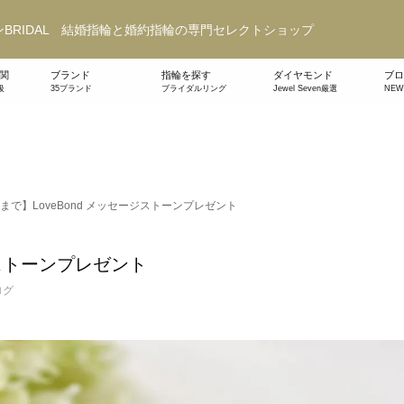
BRIDAL 結婚指輪と婚約指輪の専門セレクトショップ
関
ブランド
指輪を探す
ダイヤモンド
ブロ
級
35ブランド
ブライダルリング
Jewel Seven厳選
NE
31まで】LoveBond メッセージストーンプレゼント
ージストーンプレゼント
ログ