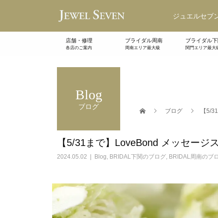
ジュエルセブン
店舗・修理
ブライダル周南
ブライダル下
各店のご案内
周南エリア最大級
関門エリア最大
Blog
ブログ
ブログ
【5/
【5/31まで】LoveBond メッセ
2024.05.02
Blog
,
BRIDAL下関のブログ
,
BRIDAL周南のブ