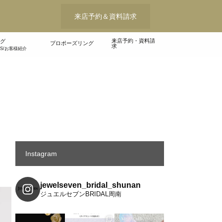
来店予約＆資料請求
来店予約・資料請
グ
プロポーズリング
求
WS/お客様紹介
Instagram
jewelseven_bridal_shunan
ジュエルセブンBRIDAL周南