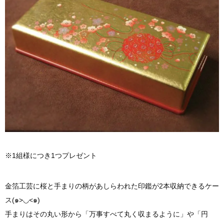
※1組様につき1つプレゼント
金箔工芸に桜と手まりの柄があしらわれた印鑑が2本収納できるケー
ス(๑>◡<๑)
手まりはその丸い形から「万事すべて丸く収まるように」や「円