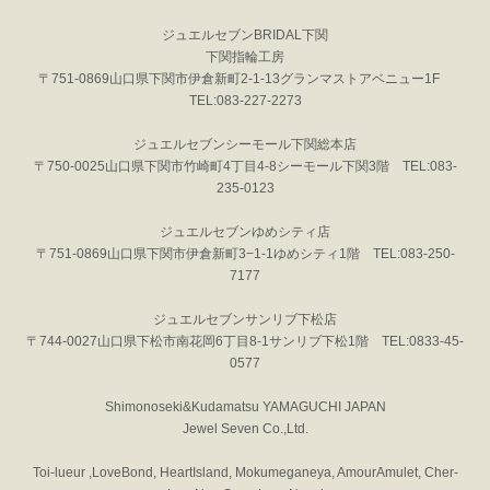
ジュエルセブンBRIDAL下関
下関指輪工房
〒751-0869山口県下関市伊倉新町2-1-13グランマストアベニュー1F
TEL:083-227-2273
ジュエルセブンシーモール下関総本店
〒750-0025山口県下関市竹崎町4丁目4-8シーモール下関3階 TEL:083-
235-0123
ジュエルセブンゆめシティ店
〒751-0869山口県下関市伊倉新町3−1-1ゆめシティ1階 TEL:083-250-
7177
ジュエルセブンサンリブ下松店
〒744-0027山口県下松市南花岡6丁目8-1サンリブ下松1階 TEL:0833-45-
0577
Shimonoseki&Kudamatsu YAMAGUCHI JAPAN
Jewel Seven Co.,Ltd.
Toi-lueur ,LoveBond, HeartIsland, Mokumeganeya, AmourAmulet, Cher-