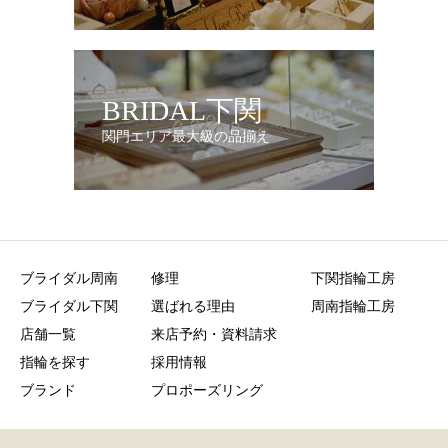
BRIDAL下関
関門エリア最大級の品揃え
ブライダル周南
修理
下関指輪工房
ブライダル下関
選ばれる理由
周南指輪工房
店舗一覧
来店予約・資料請求
指輪を探す
採用情報
ブランド
プロポーズリング