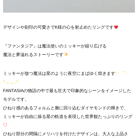
デザインや刻印の可愛さでK様の心を射止めたリングです
『ファンタジア』は魔法使いのミッキーが繰り広げる
魔法と夢溢れるストーリーです
ミッキーが放つ魔法は星のように夜空にまばゆく煌きます
*･゜ﾟ･
*:.｡..｡.:*
FANTASIAの物語の中で最も壮大で印象的なシーンをイメージした
モデルです。
ひねり感のあるフォルムと腕に回り込むダイヤモンドの輝きで、
ミッキーが自由に操る星の軌道を表現した世界観たっぷりのリング
♡
ひねり部分の間隔にメリハリを付けたデザインは、大人な上品さ