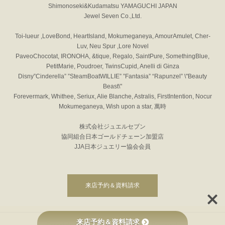
Shimonoseki&Kudamatsu YAMAGUCHI JAPAN
Jewel Seven Co.,Ltd.
Toi-lueur ,LoveBond, HeartIsland, Mokumeganeya, AmourAmulet, Cher-
Luv, Neu Spur ,Lore Novel
PaveoChocotat, IRONOHA, &tique, Regalo, SaintPure, SomethingBlue,
PetitMarie, Poudroer, TwinsCupid, Anelli di Ginza
Disny”Cinderella” ”SteamBoatWILLIE” ”Fantasia” “Rapunzel” \"Beauty
Beast\"
Forevermark, Whithee, Seriux, Alie Blanche, Astralis, FirstIntention, Nocur
Mokumeganeya, Wish upon a star, 萬時
株式会社ジュエルセブン
協同組合日本ゴールドチェーン加盟店
JJA日本ジュエリー協会会員
来店予約＆資料請求
来店予約＆資料請求
Copyright © JEWEL SEVEN All Rights Reserved.