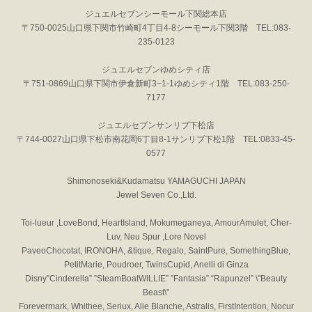
ジュエルセブンシーモール下関総本店
〒750-0025山口県下関市竹崎町4丁目4-8シーモール下関3階 TEL:083-
235-0123
ジュエルセブンゆめシティ店
〒751-0869山口県下関市伊倉新町3−1-1ゆめシティ1階 TEL:083-250-
7177
ジュエルセブンサンリブ下松店
〒744-0027山口県下松市南花岡6丁目8-1サンリブ下松1階 TEL:0833-45-
0577
Shimonoseki&Kudamatsu YAMAGUCHI JAPAN
Jewel Seven Co.,Ltd.
Toi-lueur ,LoveBond, HeartIsland, Mokumeganeya, AmourAmulet, Cher-
Luv, Neu Spur ,Lore Novel
PaveoChocotat, IRONOHA, &tique, Regalo, SaintPure, SomethingBlue,
PetitMarie, Poudroer, TwinsCupid, Anelli di Ginza
Disny”Cinderella” ”SteamBoatWILLIE” ”Fantasia” “Rapunzel” \"Beauty
Beast\"
Forevermark, Whithee, Seriux, Alie Blanche, Astralis, FirstIntention, Nocur