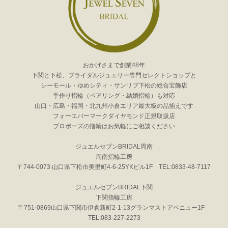
おかげさまで創業48年
下関と下松、ブライダルジュエリー専門セレクトショップと
シーモール・ゆめシティ・サンリブ下松の総合宝飾店
手作り指輪（ペアリング・結婚指輪）も対応
山口・広島・福岡・北九州小倉エリア最大級の品揃えです
フォーエバーマークダイヤモンド正規取扱店
プロポーズの指輪はお気軽にご相談ください
ジュエルセブンBRIDAL周南
周南指輪工房
〒744-0073 山口県下松市美里町4-6-25YKビル1F TEL:0833-48-7117
ジュエルセブンBRIDAL下関
下関指輪工房
〒751-0869山口県下関市伊倉新町2-1-13グランマストアベニュー1F
TEL:083-227-2273