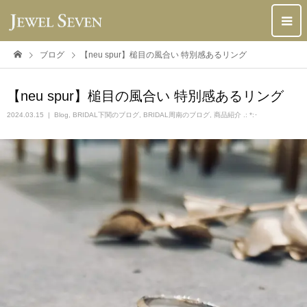
ブログ
【neu spur】槌目の風合い 特別感あるリング
【neu spur】槌目の風合い 特別感あるリング
2024.03.15
Blog
,
BRIDAL下関のブログ
,
BRIDAL周南のブログ
,
商品紹介 .: *:･