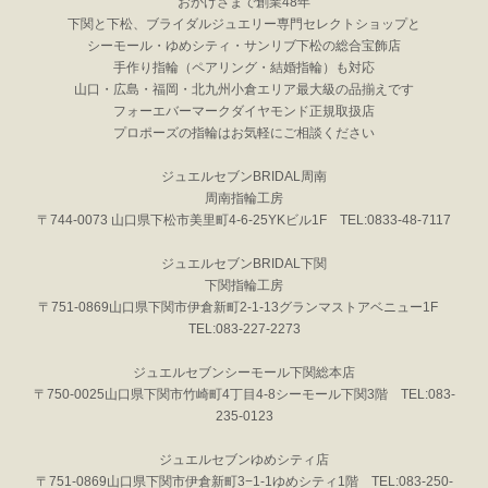
おかげさまで創業48年
下関と下松、ブライダルジュエリー専門セレクトショップと
シーモール・ゆめシティ・サンリブ下松の総合宝飾店
手作り指輪（ペアリング・結婚指輪）も対応
山口・広島・福岡・北九州小倉エリア最大級の品揃えです
フォーエバーマークダイヤモンド正規取扱店
プロポーズの指輪はお気軽にご相談ください
ジュエルセブンBRIDAL周南
周南指輪工房
〒744-0073 山口県下松市美里町4-6-25YKビル1F TEL:0833-48-7117
ジュエルセブンBRIDAL下関
下関指輪工房
〒751-0869山口県下関市伊倉新町2-1-13グランマストアベニュー1F
TEL:083-227-2273
ジュエルセブンシーモール下関総本店
〒750-0025山口県下関市竹崎町4丁目4-8シーモール下関3階 TEL:083-
235-0123
ジュエルセブンゆめシティ店
〒751-0869山口県下関市伊倉新町3−1-1ゆめシティ1階 TEL:083-250-