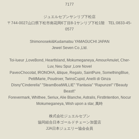
7177
ジュエルセブンサンリブ下松店
〒744-0027山口県下松市南花岡6丁目8-1サンリブ下松1階 TEL:0833-45-
0577
Shimonoseki&Kudamatsu YAMAGUCHI JAPAN
Jewel Seven Co.,Ltd.
Toi-lueur ,LoveBond, HeartIsland, Mokumeganeya, AmourAmulet, Cher-
Luv, Neu Spur ,Lore Novel
PaveoChocotat, IRONOHA, &tique, Regalo, SaintPure, SomethingBlue,
PetitMarie, Poudroer, TwinsCupid, Anelli di Ginza
Disny”Cinderella” ”SteamBoatWILLIE” ”Fantasia” “Rapunzel” \"Beauty
Beast\"
Forevermark, Whithee, Seriux, Alie Blanche, Astralis, FirstIntention, Nocur
Mokumeganeya, Wish upon a star, 萬時
株式会社ジュエルセブン
協同組合日本ゴールドチェーン加盟店
JJA日本ジュエリー協会会員