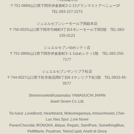
〒751-0869山口県下関市伊倉新町2-1-13グランマストアベニュー1F
TEL:083-227-2273
ジュエルセブンシーモール下関総本店
〒750-0025山口県下関市竹崎町4丁目4-8シーモール下関3階 TEL:083-
235-0123
ジュエルセブンゆめシティ店
〒751-0869山口県下関市伊倉新町3−1-1ゆめシティ1階 TEL:083-250-
7177
ジュエルセブンサンリブ下松店
〒744-0027山口県下松市南花岡6丁目8-1サンリブ下松1階 TEL:0833-45-
0577
Shimonoseki&Kudamatsu YAMAGUCHI JAPAN
Jewel Seven Co.,Ltd.
Toi-lueur ,LoveBond, HeartIsland, Mokumeganeya, AmourAmulet, Cher-
Luv, Neu Spur ,Lore Novel
PaveoChocotat, IRONOHA, &tique, Regalo, SaintPure, SomethingBlue,
PetitMarie, Poudroer, TwinsCupid, Anelli di Ginza