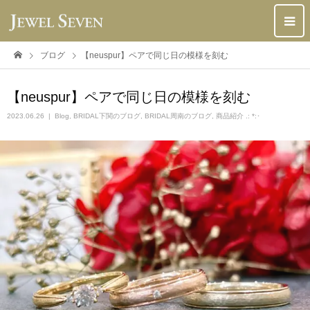
ブログ
【neuspur】ペアで同じ日の模様を刻む
【neuspur】ペアで同じ日の模様を刻む
2023.06.26
Blog
,
BRIDAL下関のブログ
,
BRIDAL周南のブログ
,
商品紹介 .: *:･