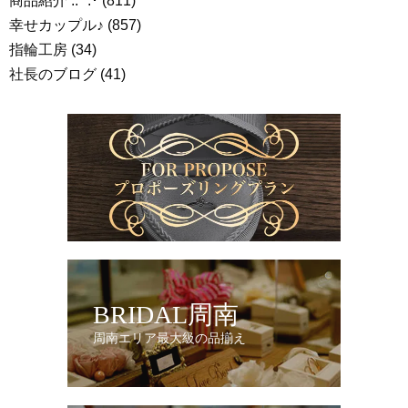
商品紹介 .: *:･
(811)
幸せカップル♪
(857)
指輪工房
(34)
社長のブログ
(41)
BRIDAL周南
周南エリア最大級の品揃え