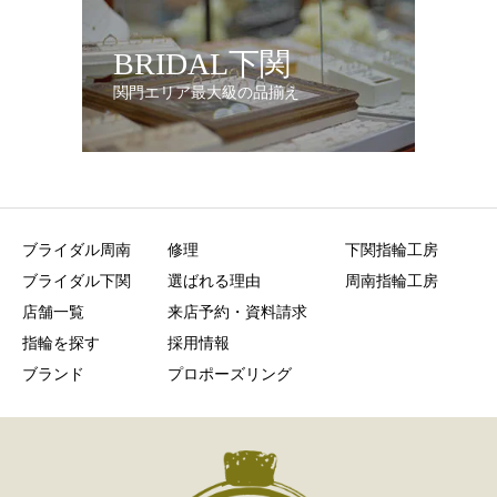
BRIDAL下関
関門エリア最大級の品揃え
ブライダル周南
修理
下関指輪工房
ブライダル下関
選ばれる理由
周南指輪工房
店舗一覧
来店予約・資料請求
指輪を探す
採用情報
ブランド
プロポーズリング