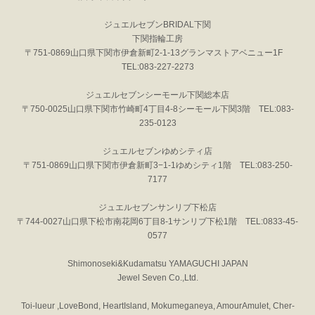
ジュエルセブンBRIDAL下関
下関指輪工房
〒751-0869山口県下関市伊倉新町2-1-13グランマストアベニュー1F
TEL:083-227-2273
ジュエルセブンシーモール下関総本店
〒750-0025山口県下関市竹崎町4丁目4-8シーモール下関3階 TEL:083-
235-0123
ジュエルセブンゆめシティ店
〒751-0869山口県下関市伊倉新町3−1-1ゆめシティ1階 TEL:083-250-
7177
ジュエルセブンサンリブ下松店
〒744-0027山口県下松市南花岡6丁目8-1サンリブ下松1階 TEL:0833-45-
0577
Shimonoseki&Kudamatsu YAMAGUCHI JAPAN
Jewel Seven Co.,Ltd.
Toi-lueur ,LoveBond, HeartIsland, Mokumeganeya, AmourAmulet, Cher-