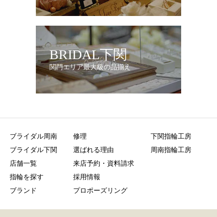
BRIDAL下関
関門エリア最大級の品揃え
ブライダル周南
修理
下関指輪工房
ブライダル下関
選ばれる理由
周南指輪工房
店舗一覧
来店予約・資料請求
指輪を探す
採用情報
ブランド
プロポーズリング