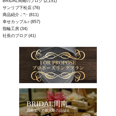
BRIDAL周南のブログ
(2,151)
サンリブ下松店
(76)
商品紹介 .: *:･
(811)
幸せカップル♪
(857)
指輪工房
(34)
社長のブログ
(41)
BRIDAL周南
周南エリア最大級の品揃え