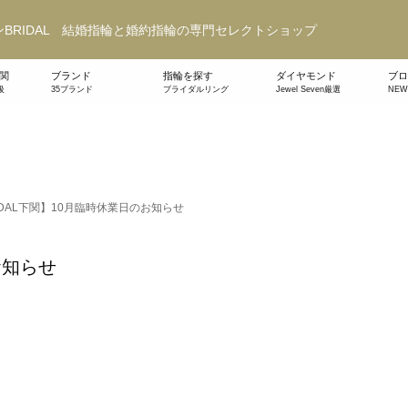
BRIDAL 結婚指輪と婚約指輪の専門セレクトショップ
関
ブランド
指輪を探す
ダイヤモンド
ブロ
級
35ブランド
ブライダルリング
Jewel Seven厳選
NE
IDAL下関】10月臨時休業日のお知らせ
お知らせ