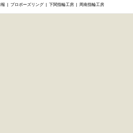
情報
プロポーズリング
下関指輪工房
周南指輪工房