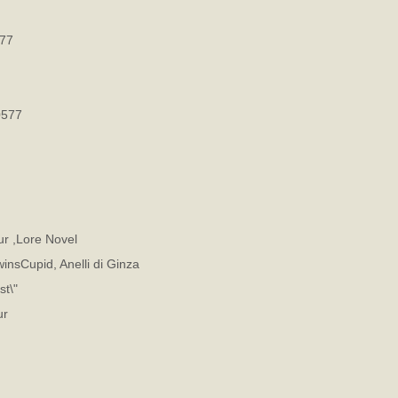
77
577
r ,Lore Novel
nsCupid, Anelli di Ginza
st\"
ur