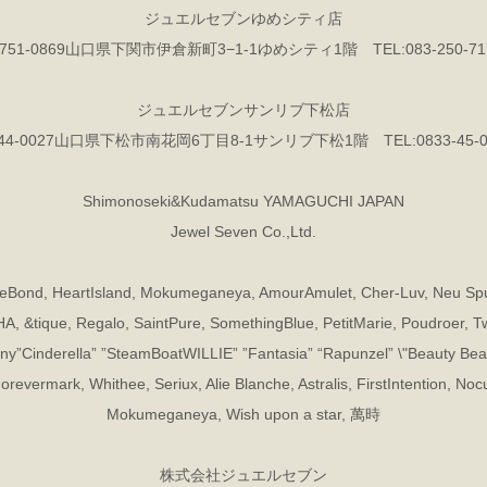
ジュエルセブンゆめシティ店
751-0869山口県下関市伊倉新町3−1-1ゆめシティ1階 TEL:083-250-71
ジュエルセブンサンリブ下松店
44-0027山口県下松市南花岡6丁目8-1サンリブ下松1階 TEL:0833-45-0
Shimonoseki&Kudamatsu YAMAGUCHI JAPAN
Jewel Seven Co.,Ltd.
oveBond, HeartIsland, Mokumeganeya, AmourAmulet, Cher-Luv, Neu Spu
 &tique, Regalo, SaintPure, SomethingBlue, PetitMarie, Poudroer, Twi
ny”Cinderella” ”SteamBoatWILLIE” ”Fantasia” “Rapunzel” \"Beauty Bea
orevermark, Whithee, Seriux, Alie Blanche, Astralis, FirstIntention, Noc
Mokumeganeya, Wish upon a star, 萬時
株式会社ジュエルセブン