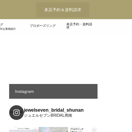
来店予約＆資料請求
来店予約・資料請
グ
プロポーズリング
求
WS/お客様紹介
Instagram
jewelseven_bridal_shunan
ジュエルセブンBRIDAL周南