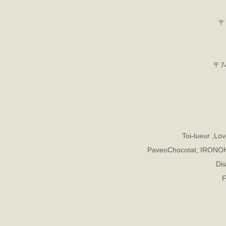
〒
〒7
Toi-lueur ,L
PaveoChocotat, IRONOHA,
Dis
F