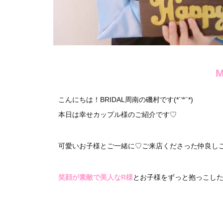
こんにちは！BRIDAL周南の磯村です(*´꒳`*)
本日は幸せカップル様のご紹介です♡
可愛いお子様とご一緒に♡ご来店くださった仲良しご夫婦様･:*+
笑顔が素敵で美人なR様
とお子様をずっと抱っこし