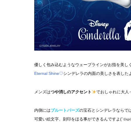
優しく包み込むようなウェーブラインがお指を美し
Eternal Shine♡
シンデレラの内面の美しさを表した
メンズは
つや消しのアクセント
でおしゃれに大人っ
内側には
ブルートパーズ
の宝石とシンデレラならで
可愛い絵文字、刻印をほる事ができるんですよ(´⊙ω⊙