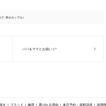
ログ
,
幸せカップル♪
パパ＆ママとお揃い☆*
探す
ブランド
修理
選ばれる理由
来店予約・資料請求
採用