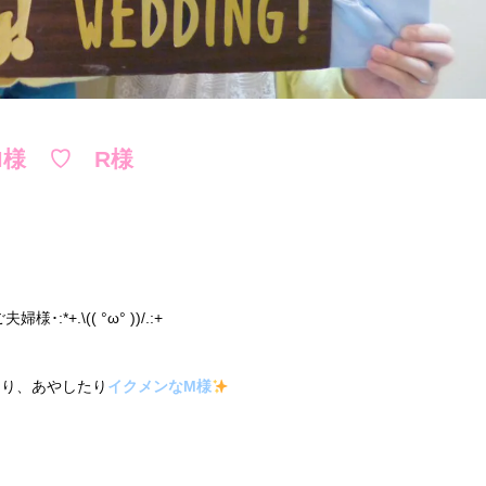
M様 ♡ R様
.\(( °ω° ))/.:+
たり、あやしたり
イクメンなM様