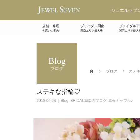
ジュエルセブン
店舗・修理
ブライダル周南
ブライダル下
各店のご案内
周南エリア最大級
関門エリア最大
Blog
ブログ
ブログ
ステキ
ステキな指輪♡
2018.09.08
Blog
,
BRIDAL周南のブログ
,
幸せカップル♪