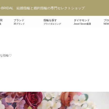
BRIDAL 結婚指輪と婚約指輪の専門セレクトショップ
関
ブランド
指輪を探す
ダイヤモンド
ブロ
級
35ブランド
ブライダルリング
Jewel Seven厳選
NE
な指輪♡