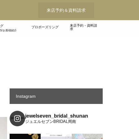
来店予約＆資料請求
来店予約・資料請
グ
プロポーズリング
求
WS/お客様紹介
Instagram
jewelseven_bridal_shunan
ジュエルセブンBRIDAL周南