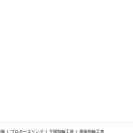
情報
プロポーズリング
下関指輪工房
周南指輪工房