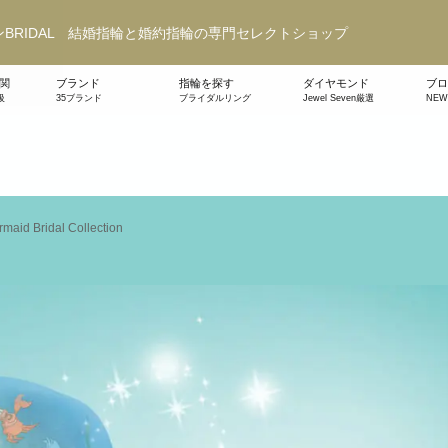
BRIDAL 結婚指輪と婚約指輪の専門セレクトショップ
関
ブランド
指輪を探す
ダイヤモンド
ブロ
級
35ブランド
ブライダルリング
Jewel Seven厳選
NE
rmaid Bridal Collection