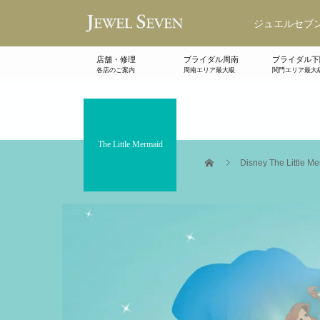
ジュエルセブン
店舗・修理
ブライダル周南
ブライダル下
各店のご案内
周南エリア最大級
関門エリア最大
The Little Mermaid
Disney The Little Me