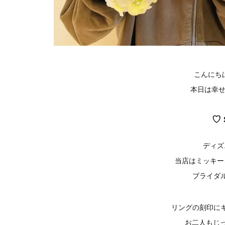
こんにちは
本日は幸せ
♡
ディズ
当店はミッキー
ブライダル
リングの刻印に
お二人もじ