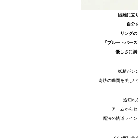
困難に立
自分
リングの
「ブルートパーズ
優しさに満
妖精がシ
奇跡の瞬間を美しい
途切れ
アームからセ
魔法の軌道ラインが
シンデレラ