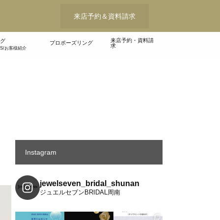
来店予約＆資料請求
来店予約・資料請
グ
プロポーズリング
求
WS/お客様紹介
Instagram
jewelseven_bridal_shunan
ジュエルセブンBRIDAL周南