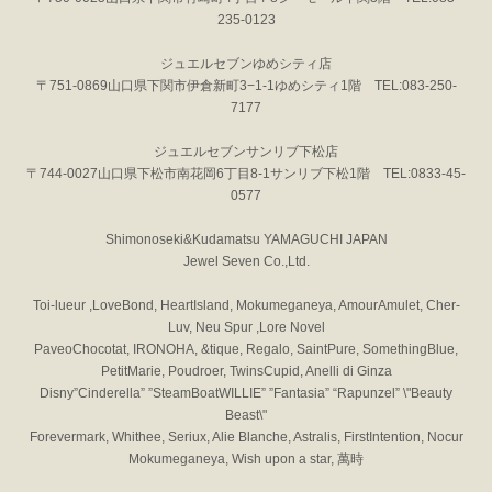
235-0123
ジュエルセブンゆめシティ店
〒751-0869山口県下関市伊倉新町3−1-1ゆめシティ1階 TEL:083-250-
7177
ジュエルセブンサンリブ下松店
〒744-0027山口県下松市南花岡6丁目8-1サンリブ下松1階 TEL:0833-45-
0577
Shimonoseki&Kudamatsu YAMAGUCHI JAPAN
Jewel Seven Co.,Ltd.
Toi-lueur ,LoveBond, HeartIsland, Mokumeganeya, AmourAmulet, Cher-
Luv, Neu Spur ,Lore Novel
PaveoChocotat, IRONOHA, &tique, Regalo, SaintPure, SomethingBlue,
PetitMarie, Poudroer, TwinsCupid, Anelli di Ginza
Disny”Cinderella” ”SteamBoatWILLIE” ”Fantasia” “Rapunzel” \"Beauty
Beast\"
Forevermark, Whithee, Seriux, Alie Blanche, Astralis, FirstIntention, Nocur
Mokumeganeya, Wish upon a star, 萬時