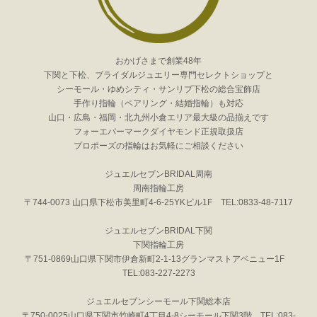
おかげさまで創業48年
下関と下松、ブライダルジュエリー専門セレクトショップと
シーモール・ゆめシティ・サンリブ下松の総合宝飾店
手作り指輪（ペアリング・結婚指輪）も対応
山口・広島・福岡・北九州小倉エリア最大級の品揃えです
フォーエバーマークダイヤモンド正規取扱店
プロポーズの指輪はお気軽にご相談ください
ジュエルセブンBRIDAL周南
周南指輪工房
〒744-0073 山口県下松市美里町4-6-25YKビル1F TEL:0833-48-7117
ジュエルセブンBRIDAL下関
下関指輪工房
〒751-0869山口県下関市伊倉新町2-1-13グランマストアベニュー1F
TEL:083-227-2273
ジュエルセブンシーモール下関総本店
〒750-0025山口県下関市竹崎町4丁目4-8シーモール下関3階 TEL:083-