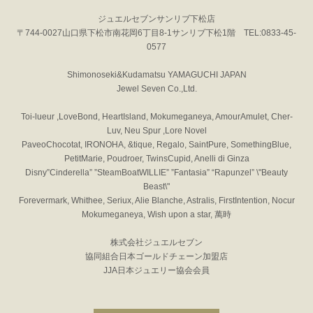
ジュエルセブンサンリブ下松店
〒744-0027山口県下松市南花岡6丁目8-1サンリブ下松1階 TEL:0833-45-
0577
Shimonoseki&Kudamatsu YAMAGUCHI JAPAN
Jewel Seven Co.,Ltd.
Toi-lueur ,LoveBond, HeartIsland, Mokumeganeya, AmourAmulet, Cher-
Luv, Neu Spur ,Lore Novel
PaveoChocotat, IRONOHA, &tique, Regalo, SaintPure, SomethingBlue,
PetitMarie, Poudroer, TwinsCupid, Anelli di Ginza
Disny”Cinderella” ”SteamBoatWILLIE” ”Fantasia” “Rapunzel” \"Beauty
Beast\"
Forevermark, Whithee, Seriux, Alie Blanche, Astralis, FirstIntention, Nocur
Mokumeganeya, Wish upon a star, 萬時
株式会社ジュエルセブン
協同組合日本ゴールドチェーン加盟店
JJA日本ジュエリー協会会員