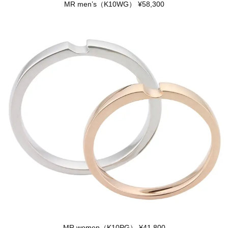
MR men’s（K10WG） ¥58,300
MR women（K10PG） ¥41,800