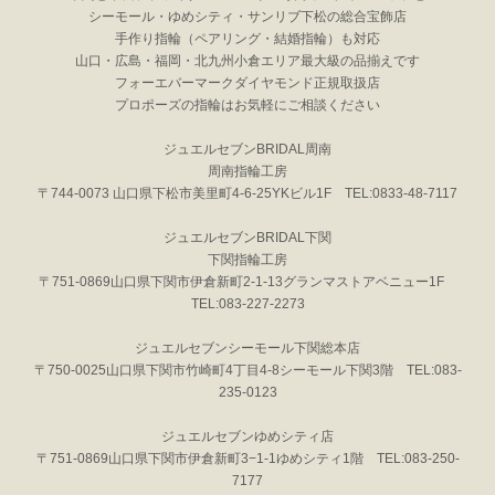
シーモール・ゆめシティ・サンリブ下松の総合宝飾店
手作り指輪（ペアリング・結婚指輪）も対応
山口・広島・福岡・北九州小倉エリア最大級の品揃えです
フォーエバーマークダイヤモンド正規取扱店
プロポーズの指輪はお気軽にご相談ください
ジュエルセブンBRIDAL周南
周南指輪工房
〒744-0073 山口県下松市美里町4-6-25YKビル1F TEL:0833-48-7117
ジュエルセブンBRIDAL下関
下関指輪工房
〒751-0869山口県下関市伊倉新町2-1-13グランマストアベニュー1F
TEL:083-227-2273
ジュエルセブンシーモール下関総本店
〒750-0025山口県下関市竹崎町4丁目4-8シーモール下関3階 TEL:083-
235-0123
ジュエルセブンゆめシティ店
〒751-0869山口県下関市伊倉新町3−1-1ゆめシティ1階 TEL:083-250-
7177