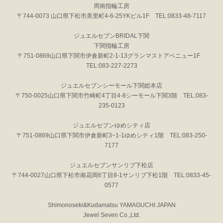
周南指輪工房
〒744-0073 山口県下松市美里町4-6-25YKビル1F TEL:0833-48-7117
ジュエルセブンBRIDAL下関
下関指輪工房
〒751-0869山口県下関市伊倉新町2-1-13グランマストアベニュー1F
TEL:083-227-2273
ジュエルセブンシーモール下関総本店
〒750-0025山口県下関市竹崎町4丁目4-8シーモール下関3階 TEL:083-
235-0123
ジュエルセブンゆめシティ店
〒751-0869山口県下関市伊倉新町3−1-1ゆめシティ1階 TEL:083-250-
7177
ジュエルセブンサンリブ下松店
〒744-0027山口県下松市南花岡6丁目8-1サンリブ下松1階 TEL:0833-45-
0577
Shimonoseki&Kudamatsu YAMAGUCHI JAPAN
Jewel Seven Co.,Ltd.