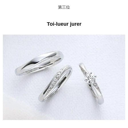
第三位
Toi-lueur jurer