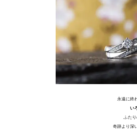
永遠に終
い
ふたり
奇跡より深