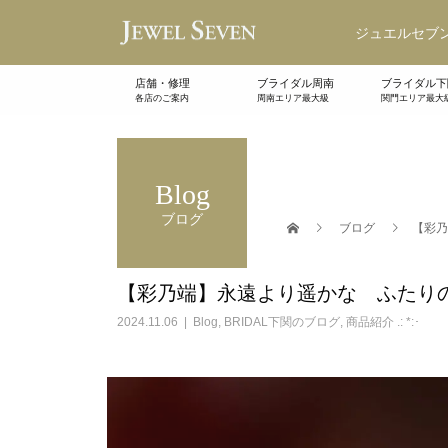
ジュエルセブン
店舗・修理
ブライダル周南
ブライダル下
各店のご案内
周南エリア最大級
関門エリア最大
Blog
ブログ
ブログ
【彩乃
【彩乃端】永遠より遥かな ふたり
2024.11.06
Blog
,
BRIDAL下関のブログ
,
商品紹介 .: *:･