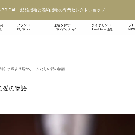
BRIDAL 結婚指輪と婚約指輪の専門セレクトショップ
関
ブランド
指輪を探す
ダイヤモンド
ブロ
級
35ブランド
ブライダルリング
Jewel Seven厳選
NE
端】永遠より遥かな ふたりの愛の物語
の愛の物語