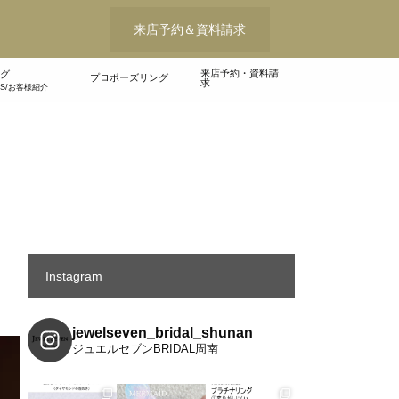
来店予約＆資料請求
来店予約・資料請
グ
プロポーズリング
求
WS/お客様紹介
Instagram
jewelseven_bridal_shunan
ジュエルセブンBRIDAL周南