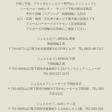
下関と下松、ブライダルジュエリー専門セレクトショップと
シーモール・ゆめシティ・サンリブ下松の総合宝飾店
手作り指輪（ペアリング・結婚指輪）も対応
山口・広島・福岡・北九州小倉エリア最大級の品揃えです
フォーエバーマークダイヤモンド正規取扱店
プロポーズの指輪はお気軽にご相談ください
ジュエルセブンBRIDAL周南
周南指輪工房
〒744-0073 山口県下松市美里町4-6-25YKビル1F TEL:0833-48-7117
ジュエルセブンBRIDAL下関
下関指輪工房
〒751-0869山口県下関市伊倉新町2-1-13グランマストアベニュー1F
TEL:083-227-2273
ジュエルセブンシーモール下関総本店
〒750-0025山口県下関市竹崎町4丁目4-8シーモール下関3階 TEL:083-
235-0123
ジュエルセブンゆめシティ店
〒751-0869山口県下関市伊倉新町3−1-1ゆめシティ1階 TEL:083-250-