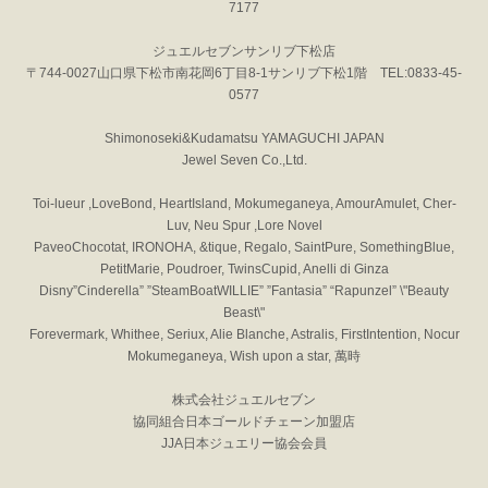
7177
ジュエルセブンサンリブ下松店
〒744-0027山口県下松市南花岡6丁目8-1サンリブ下松1階 TEL:0833-45-
0577
Shimonoseki&Kudamatsu YAMAGUCHI JAPAN
Jewel Seven Co.,Ltd.
Toi-lueur ,LoveBond, HeartIsland, Mokumeganeya, AmourAmulet, Cher-
Luv, Neu Spur ,Lore Novel
PaveoChocotat, IRONOHA, &tique, Regalo, SaintPure, SomethingBlue,
PetitMarie, Poudroer, TwinsCupid, Anelli di Ginza
Disny”Cinderella” ”SteamBoatWILLIE” ”Fantasia” “Rapunzel” \"Beauty
Beast\"
Forevermark, Whithee, Seriux, Alie Blanche, Astralis, FirstIntention, Nocur
Mokumeganeya, Wish upon a star, 萬時
株式会社ジュエルセブン
協同組合日本ゴールドチェーン加盟店
JJA日本ジュエリー協会会員