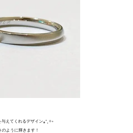
えてくれるデザイン⁎⁺˳✧༚
きのように輝きます！