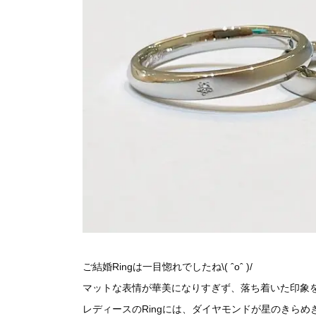
ご結婚Ringは一目惚れでしたね\( ˆoˆ )/
マットな表情が華美になりすぎず、落ち着いた印象を与
レディースのRingには、ダイヤモンドが星のきらめ