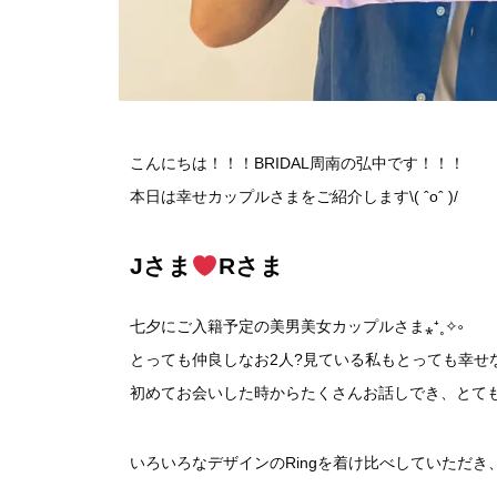
こんにちは！！！BRIDAL周南の弘中です！！！
本日は幸せカップルさまをご紹介します\( ˆoˆ )/
Jさま
Rさま
七夕にご入籍予定の美男美女カップルさま⁎⁺˳✧༚
とっても仲良しなお2人?見ている私もとっても幸せ
初めてお会いした時からたくさんお話しでき、とて
いろいろなデザインのRingを着け比べしていただき