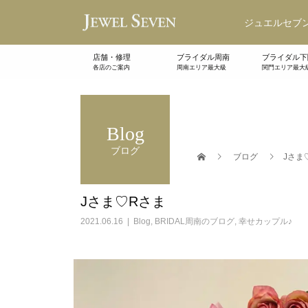
ジュエルセブン
店舗・修理
ブライダル周南
ブライダル下
各店のご案内
周南エリア最大級
関門エリア最大
Blog
ブログ
ブログ
Jさま
Jさま♡Rさま
2021.06.16
Blog
,
BRIDAL周南のブログ
,
幸せカップル♪