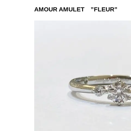
AMOUR AMULE
T ”FLEUR
”