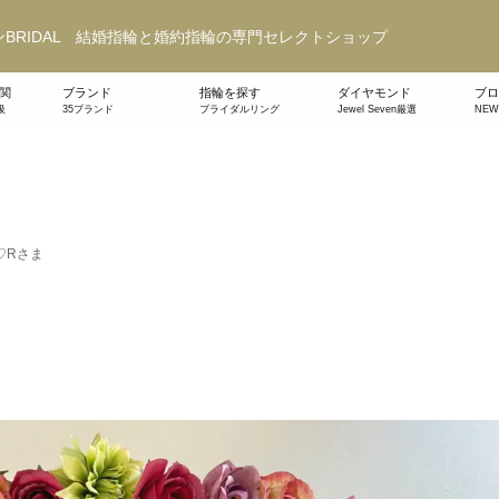
BRIDAL 結婚指輪と婚約指輪の専門セレクトショップ
関
ブランド
指輪を探す
ダイヤモンド
ブロ
級
35ブランド
ブライダルリング
Jewel Seven厳選
NE
♡Rさま