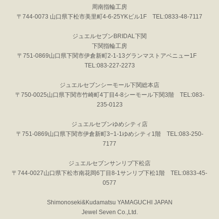
周南指輪工房
〒744-0073 山口県下松市美里町4-6-25YKビル1F TEL:0833-48-7117
ジュエルセブンBRIDAL下関
下関指輪工房
〒751-0869山口県下関市伊倉新町2-1-13グランマストアベニュー1F
TEL:083-227-2273
ジュエルセブンシーモール下関総本店
〒750-0025山口県下関市竹崎町4丁目4-8シーモール下関3階 TEL:083-
235-0123
ジュエルセブンゆめシティ店
〒751-0869山口県下関市伊倉新町3−1-1ゆめシティ1階 TEL:083-250-
7177
ジュエルセブンサンリブ下松店
〒744-0027山口県下松市南花岡6丁目8-1サンリブ下松1階 TEL:0833-45-
0577
Shimonoseki&Kudamatsu YAMAGUCHI JAPAN
Jewel Seven Co.,Ltd.