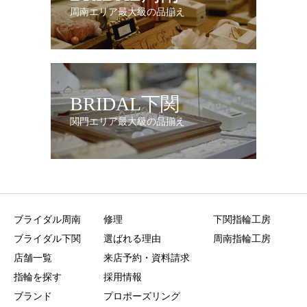
周南エリア最大級の品揃え
BRIDAL下関
関門エリア最大級の品揃え
ブライダル周南
修理
下関指輪工房
ブライダル下関
選ばれる理由
周南指輪工房
店舗一覧
来店予約・資料請求
指輪を探す
採用情報
ブランド
プロポーズリング