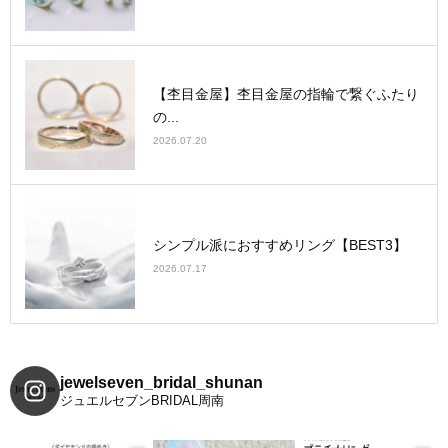
【杢目金屋】杢目金屋の指輪で繋ぐふたり
の...
2026.07.20
シンプル派におすすめリング【BEST3】
2026.07.17
jewelseven_bridal_shunan
ジュエルセブンBRIDAL周南