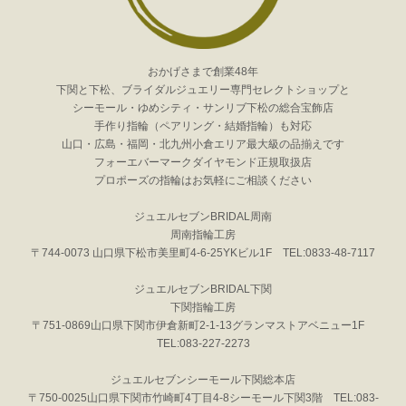
おかげさまで創業48年
下関と下松、ブライダルジュエリー専門セレクトショップと
シーモール・ゆめシティ・サンリブ下松の総合宝飾店
手作り指輪（ペアリング・結婚指輪）も対応
山口・広島・福岡・北九州小倉エリア最大級の品揃えです
フォーエバーマークダイヤモンド正規取扱店
プロポーズの指輪はお気軽にご相談ください
ジュエルセブンBRIDAL周南
周南指輪工房
〒744-0073 山口県下松市美里町4-6-25YKビル1F TEL:0833-48-7117
ジュエルセブンBRIDAL下関
下関指輪工房
〒751-0869山口県下関市伊倉新町2-1-13グランマストアベニュー1F
TEL:083-227-2273
ジュエルセブンシーモール下関総本店
〒750-0025山口県下関市竹崎町4丁目4-8シーモール下関3階 TEL:083-