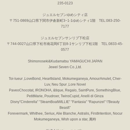
235-0123
ジュエルセブンゆめシティ店
〒751-0869山口県下関市伊倉新町3−1-1ゆめシティ1階 TEL:083-250-
7177
ジュエルセブンサンリブ下松店
〒744-0027山口県下松市南花岡6丁目8-1サンリブ下松1階 TEL:0833-45-
0577
Shimonoseki&Kudamatsu YAMAGUCHI JAPAN
Jewel Seven Co.,Ltd.
Toi-lueur ,LoveBond, HeartIsland, Mokumeganeya, AmourAmulet, Cher-
Luv, Neu Spur ,Lore Novel
PaveoChocotat, IRONOHA, &tique, Regalo, SaintPure, SomethingBlue,
PetitMarie, Poudroer, TwinsCupid, Anelli di Ginza
Disny”Cinderella” ”SteamBoatWILLIE” ”Fantasia” “Rapunzel” \"Beauty
Beast\"
Forevermark, Whithee, Seriux, Alie Blanche, Astralis, FirstIntention, Nocur
Mokumeganeya, Wish upon a star, 萬時