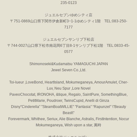
235-0123
ジュエルセブンゆめシティ店
〒751-0869山口県下関市伊倉新町3−1-1ゆめシティ1階 TEL:083-250-
7177
ジュエルセブンサンリブ下松店
〒744-0027山口県下松市南花岡6丁目8-1サンリブ下松1階 TEL:0833-45-
0577
Shimonoseki&Kudamatsu YAMAGUCHI JAPAN
Jewel Seven Co.,Ltd.
Toi-lueur ,LoveBond, HeartIsland, Mokumeganeya, AmourAmulet, Cher-
Luv, Neu Spur ,Lore Novel
PaveoChocotat, IRONOHA, &tique, Regalo, SaintPure, SomethingBlue,
PetitMarie, Poudroer, TwinsCupid, Anelli di Ginza
Disny”Cinderella” ”SteamBoatWILLIE” ”Fantasia” “Rapunzel” \"Beauty
Beast\"
Forevermark, Whithee, Seriux, Alie Blanche, Astralis, FirstIntention, Nocur
Mokumeganeya, Wish upon a star, 萬時