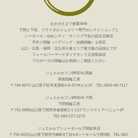
おかげさまで創業48年
下関と下松、ブライダルジュエリー専門セレクトショップと
シーモール・ゆめシティ・サンリブ下松の総合宝飾店
手作り指輪（ペアリング・結婚指輪）も対応
山口・広島・福岡・北九州小倉エリア最大級の品揃えです
フォーエバーマークダイヤモンド正規取扱店
プロポーズの指輪はお気軽にご相談ください
ジュエルセブンBRIDAL周南
周南指輪工房
〒744-0073 山口県下松市美里町4-6-25YKビル1F TEL:0833-48-7117
ジュエルセブンBRIDAL下関
下関指輪工房
〒751-0869山口県下関市伊倉新町2-1-13グランマストアベニュー1F
TEL:083-227-2273
ジュエルセブンシーモール下関総本店
〒750-0025山口県下関市竹崎町4丁目4-8シーモール下関3階 TEL:083-