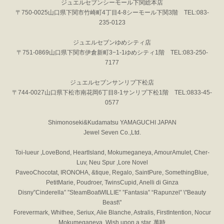
ジュエルセブンシーモール下関総本店
〒750-0025山口県下関市竹崎町4丁目4-8シーモール下関3階 TEL:083-
235-0123
ジュエルセブンゆめシティ店
〒751-0869山口県下関市伊倉新町3−1-1ゆめシティ1階 TEL:083-250-
7177
ジュエルセブンサンリブ下松店
〒744-0027山口県下松市南花岡6丁目8-1サンリブ下松1階 TEL:0833-45-
0577
Shimonoseki&Kudamatsu YAMAGUCHI JAPAN
Jewel Seven Co.,Ltd.
Toi-lueur ,LoveBond, HeartIsland, Mokumeganeya, AmourAmulet, Cher-
Luv, Neu Spur ,Lore Novel
PaveoChocotat, IRONOHA, &tique, Regalo, SaintPure, SomethingBlue,
PetitMarie, Poudroer, TwinsCupid, Anelli di Ginza
Disny”Cinderella” ”SteamBoatWILLIE” ”Fantasia” “Rapunzel” \"Beauty
Beast\"
Forevermark, Whithee, Seriux, Alie Blanche, Astralis, FirstIntention, Nocur
Mokumeganeya, Wish upon a star, 萬時