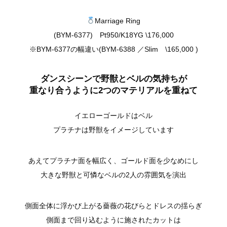
Marriage Ring
(BYM-6377) Pt950/K18YG \176,000
※BYM-6377の幅違い(BYM-6388 ／Slim \165,000 )
ダンスシーンで野獣とベルの気持ちが
重なり合うように2つのマテリアルを重ねて
イエローゴールドはベル
プラチナは野獣をイメージしています
あえてプラチナ面を幅広く、ゴールド面を少なめにし
大きな野獣と可憐なベルの
2
人の雰囲気を演出
側面全体に浮かび上がる薔薇の花びらとドレスの揺らぎ
側面まで回り込むように施されたカットは