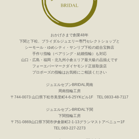
おかげさまで創業48年
下関と下松、ブライダルジュエリー専門セレクトショップと
シーモール・ゆめシティ・サンリブ下松の総合宝飾店
手作り指輪（ペアリング・結婚指輪）も対応
山口・広島・福岡・北九州小倉エリア最大級の品揃えです
フォーエバーマークダイヤモンド正規取扱店
プロポーズの指輪はお気軽にご相談ください
ジュエルセブンBRIDAL周南
周南指輪工房
〒744-0073 山口県下松市美里町4-6-25YKビル1F TEL:0833-48-7117
ジュエルセブンBRIDAL下関
下関指輪工房
〒751-0869山口県下関市伊倉新町2-1-13グランマストアベニュー1F
TEL:083-227-2273