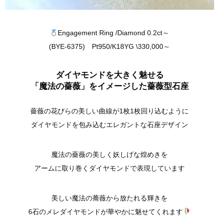
Engagement Ring /Diamond 0.2ct～
(BYE-6375) Pt950/K18YG \330,000～
ダイヤモンドを大きく魅せる
「魔法の薔薇」をイメージした薔薇型石座
薔薇の花びらの美しい曲線が
1
枚
1
枚回り込むように
ダイヤモンドを包み込むエレガントな石座デザイン
魔法の薔薇の美しく妖しげな煌めきを
アームに取り巻くダイヤモンドで表現しています
美しい魔法の蕎薇から放たれる輝きを
6
石のメレダイヤモンドが華やかに魅せてくれます