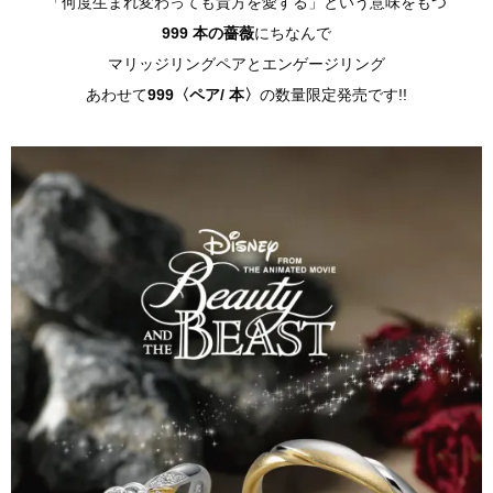
「何度生まれ変わっても貴方を愛する」という意味をもつ
999 本の薔薇
にちなんで
マリッジリングペアとエンゲージリング
あわせて
999〈ペア/ 本〉
の数量限定発売です!!