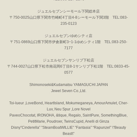
ジュエルセブンシーモール下関総本店
〒750-0025山口県下関市竹崎町4丁目4-8シーモール下関3階 TEL:083-
235-0123
ジュエルセブンゆめシティ店
〒751-0869山口県下関市伊倉新町3−1-1ゆめシティ1階 TEL:083-250-
7177
ジュエルセブンサンリブ下松店
〒744-0027山口県下松市南花岡6丁目8-1サンリブ下松1階 TEL:0833-45-
0577
Shimonoseki&Kudamatsu YAMAGUCHI JAPAN
Jewel Seven Co.,Ltd.
Toi-lueur ,LoveBond, HeartIsland, Mokumeganeya, AmourAmulet, Cher-
Luv, Neu Spur ,Lore Novel
PaveoChocotat, IRONOHA, &tique, Regalo, SaintPure, SomethingBlue,
PetitMarie, Poudroer, TwinsCupid, Anelli di Ginza
Disny”Cinderella” ”SteamBoatWILLIE” ”Fantasia” “Rapunzel” \"Beauty
Beast\"