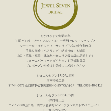
おかげさまで創業48年
下関と下松、ブライダルジュエリー専門セレクトショップと
シーモール・ゆめシティ・サンリブ下松の総合宝飾店
手作り指輪（ペアリング・結婚指輪）も対応
山口・広島・福岡・北九州小倉エリア最大級の品揃えです
フォーエバーマークダイヤモンド正規取扱店
プロポーズの指輪はお気軽にご相談ください
ジュエルセブンBRIDAL周南
周南指輪工房
〒744-0073 山口県下松市美里町4-6-25YKビル1F TEL:0833-48-7117
ジュエルセブンBRIDAL下関
下関指輪工房
〒751-0869山口県下関市伊倉新町2-1-13グランマストアベニュー1F
TEL:083-227-2273