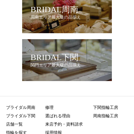
BRIDAL周南
周南エリア最大級の品揃え
BRIDAL下関
関門エリア最大級の品揃え
ブライダル周南
修理
下関指輪工房
ブライダル下関
選ばれる理由
周南指輪工房
店舗一覧
来店予約・資料請求
指輪を探す
採用情報