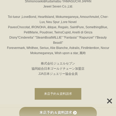
Shimonoseki&Kudamatsu YAMAGUCHI JAPAN
Jewel Seven Co.,Ltd.
Toi-lueur ,LoveBond, HeartIsland, Mokumeganeya, AmourAmulet, Cher-
Luv, Neu Spur ,Lore Novel
PaveoChocotat, IRONOHA, &tique, Regalo, SaintPure, SomethingBlue,
PetitMarie, Poudroer, TwinsCupid, Anelli di Ginza
Disny”Cinderella” ”SteamBoatWILLIE” ”Fantasia” “Rapunzel” \"Beauty
Beast\"
Forevermark, Whithee, Seriux, Alie Blanche, Astralis, FirstIntention, Nocur
Mokumeganeya, Wish upon a star, 萬時
株式会社ジュエルセブン
協同組合日本ゴールドチェーン加盟店
JJA日本ジュエリー協会会員
来店予約＆資料請求
来店予約＆資料請求
Copyright © JEWEL SEVEN All Rights Reserved.