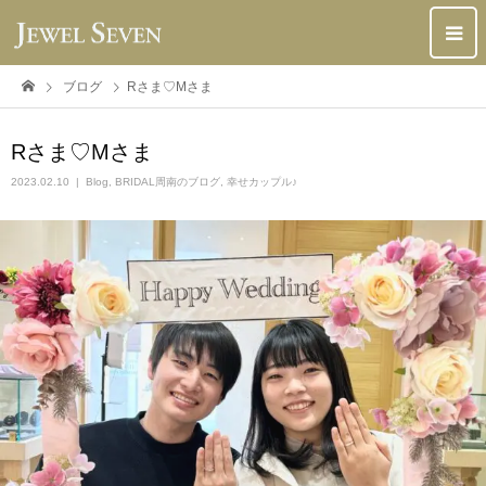
ブログ
Rさま♡Mさま
Rさま♡Mさま
2023.02.10
Blog
,
BRIDAL周南のブログ
,
幸せカップル♪