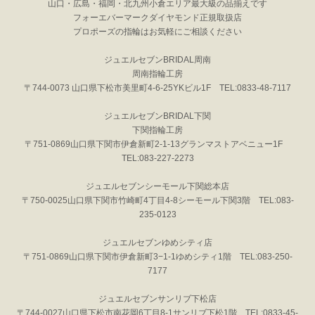
山口・広島・福岡・北九州小倉エリア最大級の品揃えです
フォーエバーマークダイヤモンド正規取扱店
プロポーズの指輪はお気軽にご相談ください
ジュエルセブンBRIDAL周南
周南指輪工房
〒744-0073 山口県下松市美里町4-6-25YKビル1F TEL:0833-48-7117
ジュエルセブンBRIDAL下関
下関指輪工房
〒751-0869山口県下関市伊倉新町2-1-13グランマストアベニュー1F
TEL:083-227-2273
ジュエルセブンシーモール下関総本店
〒750-0025山口県下関市竹崎町4丁目4-8シーモール下関3階 TEL:083-
235-0123
ジュエルセブンゆめシティ店
〒751-0869山口県下関市伊倉新町3−1-1ゆめシティ1階 TEL:083-250-
7177
ジュエルセブンサンリブ下松店
〒744-0027山口県下松市南花岡6丁目8-1サンリブ下松1階 TEL:0833-45-