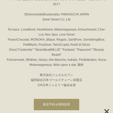
0577
Shimonoseki&Kudamatsu YAMAGUCHI JAPAN
Jewel Seven Co.,Ltd.
Toi-lueur ,LoveBond, HeartIsland, Mokumeganeya, AmourAmulet, Cher-
Luv, Neu Spur ,Lore Novel
PaveoChocotat, IRONOHA, &tique, Regalo, SaintPure, SomethingBlue,
PetitMarie, Poudroer, TwinsCupid, Anelli di Ginza
Disny”Cinderella” ”SteamBoatWILLIE” ”Fantasia” “Rapunzel” \"Beauty
Beast\"
Forevermark, Whithee, Seriux, Alie Blanche, Astralis, FirstIntention, Nocur
Mokumeganeya, Wish upon a star, 萬時
株式会社ジュエルセブン
協同組合日本ゴールドチェーン加盟店
JJA日本ジュエリー協会会員
来店予約＆資料請求