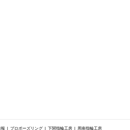
情報
プロポーズリング
下関指輪工房
周南指輪工房