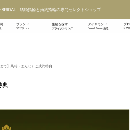
BRIDAL 結婚指輪と婚約指輪の専門セレクトショップ
関
ブランド
指輪を探す
ダイヤモンド
ブロ
級
35ブランド
ブライダルリング
Jewel Seven厳選
NE
31まで】萬時（まんじ）ご成約特典
特典