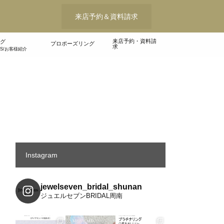
来店予約＆資料請求
来店予約・資料請
グ
プロポーズリング
求
WS/お客様紹介
Instagram
jewelseven_bridal_shunan
ジュエルセブンBRIDAL周南