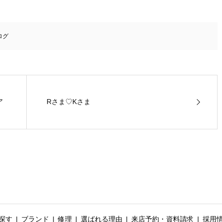
ログ
ア
Rさま♡Kさま
探す
ブランド
修理
選ばれる理由
来店予約・資料請求
採用