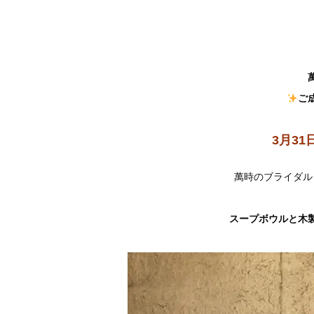
ご
3月3
萬時のブライダル
スープボウルと木