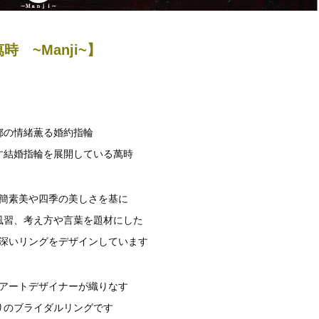
時 ~Manji~】
都の情緒薫る婚約指輪
す結婚指輪を展開している萬時
簡素美や四季の美しさを基に
風習、考え方や言葉を題材にした
深いリングをデザインしています
アートデザイナーが織りなす
りのブライダルリングです