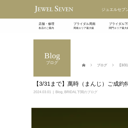
ジュエルセブン
店舗・修理
ブライダル周南
ブライダル下
各店のご案内
周南エリア最大級
関門エリア最大
Blog
ブログ
ブログ
【3/
【3/31まで】萬時（まんじ）ご成約
2024.03.01
Blog
,
BRIDAL下関のブログ